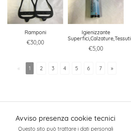
Ramponi
Igienizzante
Superfici,Calzature,Tessuti
€
30,00
€
5,00
«
1
2
3
4
5
6
7
»
Avviso presenza cookie tecnici
Questo sito può trattare i dati personali