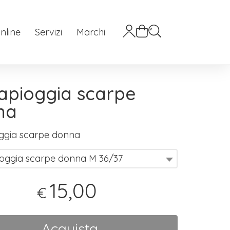
nline
Servizi
Marchi
apioggia scarpe
na
ggia scarpe donna
ioggia scarpe donna M 36/37
15,00
€
Acquista