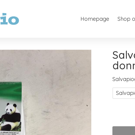
Homepage
Shop o
Salv
don
Salvapio
Salvap