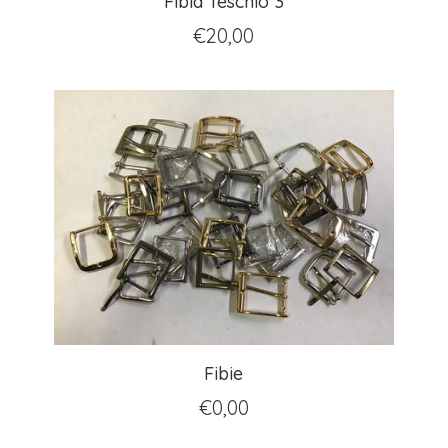
Fibia Teschio 3
€
20,00
Fibie
€
0,00