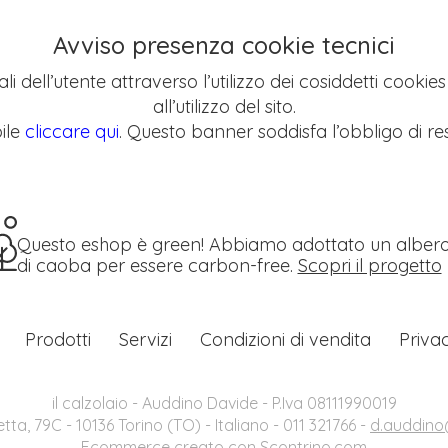
Avviso presenza cookie tecnici
li dell’utente attraverso l’utilizzo dei cosiddetti cookie
all’utilizzo del sito.
ile
cliccare qui
. Questo banner soddisfa l’obbligo di res
Questo eshop è green! Abbiamo adottato un alber
di caoba per essere carbon-free.
Scopri il progetto
Prodotti
Servizi
Condizioni di vendita
Priva
il calzolaio - Auddino Davide - P.Iva 08111990019
etta, 79C - 10136 Torino (TO) - Italiano - 011 321766 -
d.auddino@
Ecommerce creato con
Scontrino.com