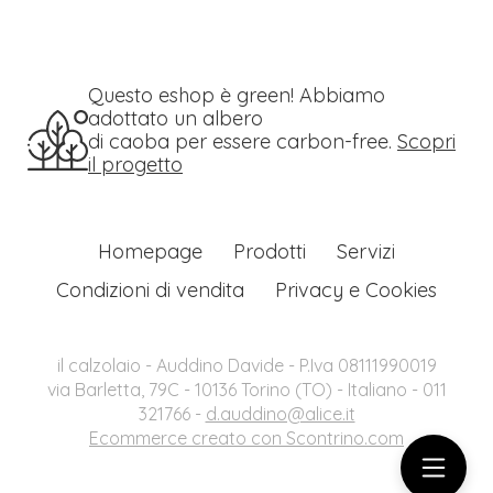
Questo eshop è green! Abbiamo
adottato un albero
di caoba per essere carbon-free.
Scopri
il progetto
Homepage
Prodotti
Servizi
Condizioni di vendita
Privacy e Cookies
il calzolaio - Auddino Davide - P.Iva 08111990019
via Barletta, 79C - 10136 Torino (TO) - Italiano - 011
321766 -
d.auddino@alice.it
Ecommerce creato con
Scontrino.com