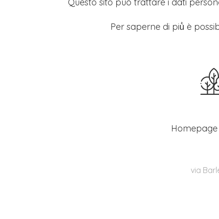
Questo sito può trattare i dati persona
Per saperne di più̀ è possib
Homepage
via Barl