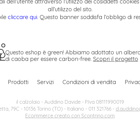
li dell’utente attraverso l’utilizzo dei cosiddetti cookie
all’utilizzo del sito.
ile
cliccare qui
. Questo banner soddisfa l’obbligo di res
Questo eshop è green! Abbiamo adottato un alber
di caoba per essere carbon-free.
Scopri il progetto
Prodotti
Servizi
Condizioni di vendita
Priva
il calzolaio - Auddino Davide - P.Iva 08111990019
etta, 79C - 10136 Torino (TO) - Italiano - 011 321766 -
d.auddino@
Ecommerce creato con
Scontrino.com