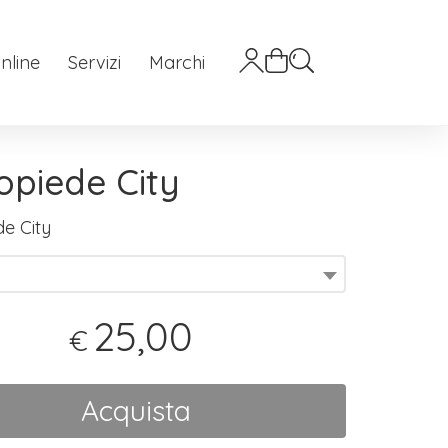
nline
Servizi
Marchi
opiede City
de City
25,00
€
Acquista