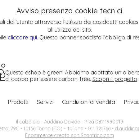
Avviso presenza cookie tecnici
li dell’utente attraverso l’utilizzo dei cosiddetti cookie
all’utilizzo del sito.
ile
cliccare qui
. Questo banner soddisfa l’obbligo di res
Questo eshop è green! Abbiamo adottato un alber
di caoba per essere carbon-free.
Scopri il progetto
Prodotti
Servizi
Condizioni di vendita
Priva
il calzolaio - Auddino Davide - P.Iva 08111990019
etta, 79C - 10136 Torino (TO) - Italiano - 011 321766 -
d.auddino@
Ecommerce creato con
Scontrino.com