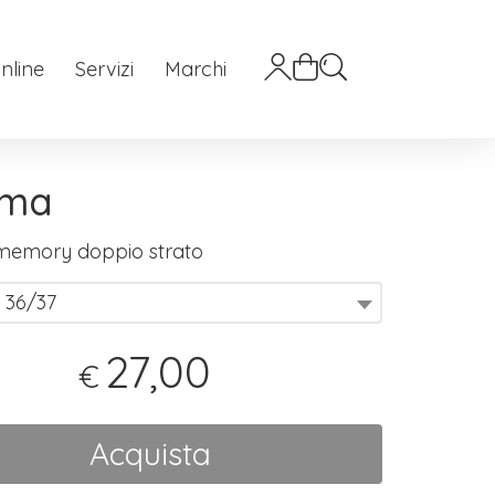
nline
Servizi
Marchi
ima
memory doppio strato
 36/37
27,00
€
Acquista