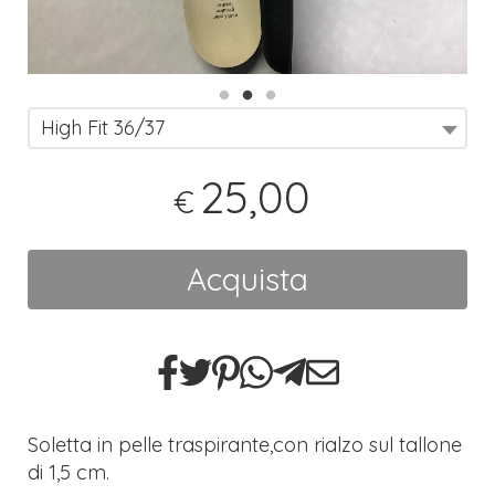
High Fit 36/37
25,00
€
Acquista
Soletta in pelle traspirante,con rialzo sul tallone
di 1,5 cm.