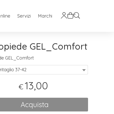
nline
Servizi
Marchi
topiede GEL_Comfort
ede GEL_Comfort
itaglio 37-42
13,00
€
Acquista