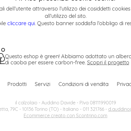
li dell’utente attraverso l’utilizzo dei cosiddetti cookie
all’utilizzo del sito.
ile
cliccare qui
. Questo banner soddisfa l’obbligo di res
Questo eshop è green! Abbiamo adottato un alber
di caoba per essere carbon-free.
Scopri il progetto
Prodotti
Servizi
Condizioni di vendita
Priva
il calzolaio - Auddino Davide - P.Iva 08111990019
etta, 79C - 10136 Torino (TO) - Italiano - 011 321766 -
d.auddino@
Ecommerce creato con
Scontrino.com