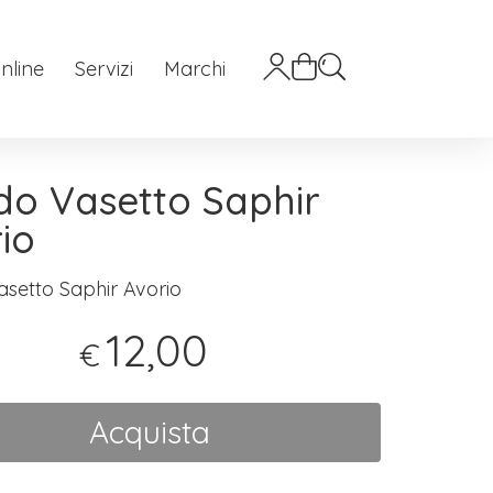
nline
Servizi
Marchi
do Vasetto Saphir
io
asetto Saphir Avorio
12,00
€
Acquista