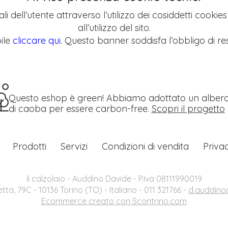
li dell’utente attraverso l’utilizzo dei cosiddetti cookie
all’utilizzo del sito.
ile
cliccare qui
. Questo banner soddisfa l’obbligo di res
Questo eshop è green! Abbiamo adottato un alber
di caoba per essere carbon-free.
Scopri il progetto
Prodotti
Servizi
Condizioni di vendita
Priva
il calzolaio - Auddino Davide - P.Iva 08111990019
etta, 79C - 10136 Torino (TO) - Italiano - 011 321766 -
d.auddino@
Ecommerce creato con
Scontrino.com