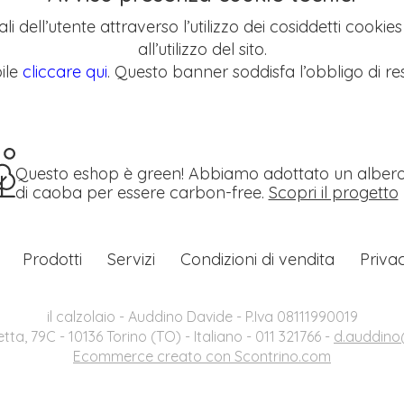
li dell’utente attraverso l’utilizzo dei cosiddetti cookie
all’utilizzo del sito.
ile
cliccare qui
. Questo banner soddisfa l’obbligo di res
Questo eshop è green! Abbiamo adottato un alber
di caoba per essere carbon-free.
Scopri il progetto
Prodotti
Servizi
Condizioni di vendita
Priva
il calzolaio - Auddino Davide - P.Iva 08111990019
etta, 79C - 10136 Torino (TO) - Italiano - 011 321766 -
d.auddino@
Ecommerce creato con
Scontrino.com