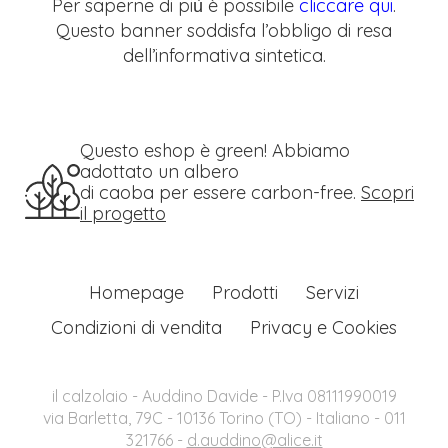
Per saperne di più̀ è possibile
cliccare qui
.
Questo banner soddisfa l’obbligo di resa
dell’informativa sintetica.
Questo eshop è green! Abbiamo
adottato un albero
di caoba per essere carbon-free.
Scopri
il progetto
Homepage
Prodotti
Servizi
Condizioni di vendita
Privacy e Cookies
il calzolaio - Auddino Davide - P.Iva 08111990019
via Barletta, 79C - 10136 Torino (TO) - Italiano - 011
321766 -
d.auddino@alice.it