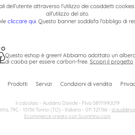
li dell’utente attraverso l’utilizzo dei cosiddetti cookie
all’utilizzo del sito.
ile
cliccare qui
. Questo banner soddisfa l’obbligo di res
Questo eshop è green! Abbiamo adottato un alber
di caoba per essere carbon-free.
Scopri il progetto
Prodotti
Servizi
Condizioni di vendita
Priva
il calzolaio - Auddino Davide - P.Iva 08111990019
etta, 79C - 10136 Torino (TO) - Italiano - 011 321766 -
d.auddino@
Ecommerce creato con
Scontrino.com