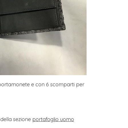
n portamonete e con 6 scomparti per
i della sezione
portafoglio uomo