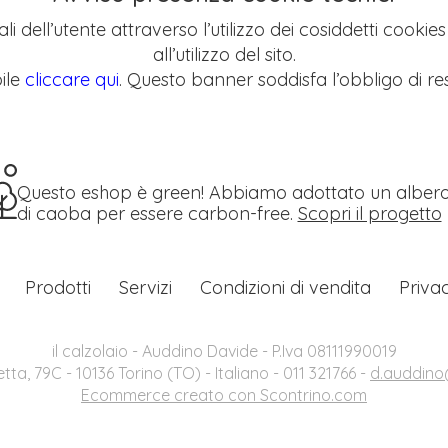
li dell’utente attraverso l’utilizzo dei cosiddetti cookie
all’utilizzo del sito.
ile
cliccare qui
. Questo banner soddisfa l’obbligo di res
Questo eshop è green! Abbiamo adottato un alber
di caoba per essere carbon-free.
Scopri il progetto
Prodotti
Servizi
Condizioni di vendita
Priva
il calzolaio - Auddino Davide - P.Iva 08111990019
etta, 79C - 10136 Torino (TO) - Italiano - 011 321766 -
d.auddino@
Ecommerce creato con
Scontrino.com