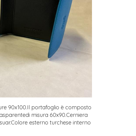
ure 90x100.Il portafoglio è composto
trasparentedi misura 60x90.Cerniera
suar.Colore esterno turchese interno