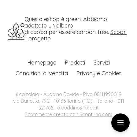
Questo eshop è green! Abbiamo
adottato un albero
di caoba per essere carbon-free.
Scopri
il progetto
Homepage
Prodotti
Servizi
Condizioni di vendita
Privacy e Cookies
il calzolaio - Auddino Davide - P.Iva 08111990019
via Barletta, 79C - 10136 Torino (TO) - Italiano - 011
321766 -
d.auddino@alice.it
Ecommerce creato con
Scontrino.com