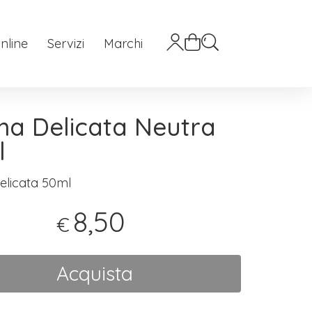
nline
Servizi
Marchi
a Delicata Neutra
l
licata 50ml
8,50
€
Acquista