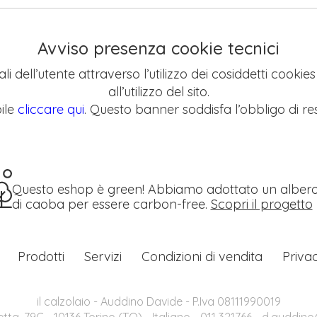
Avviso presenza cookie tecnici
li dell’utente attraverso l’utilizzo dei cosiddetti cookie
all’utilizzo del sito.
ile
cliccare qui
. Questo banner soddisfa l’obbligo di res
Questo eshop è green! Abbiamo adottato un alber
di caoba per essere carbon-free.
Scopri il progetto
Prodotti
Servizi
Condizioni di vendita
Priva
il calzolaio - Auddino Davide - P.Iva 08111990019
etta, 79C - 10136 Torino (TO) - Italiano - 011 321766 -
d.auddino@