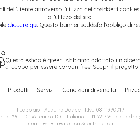
li dell’utente attraverso l’utilizzo dei cosiddetti cookie
all’utilizzo del sito.
ile
cliccare qui
. Questo banner soddisfa l’obbligo di res
Questo eshop è green! Abbiamo adottato un alber
di caoba per essere carbon-free.
Scopri il progetto
Prodotti
Servizi
Condizioni di vendita
Priva
il calzolaio - Auddino Davide - P.Iva 08111990019
etta, 79C - 10136 Torino (TO) - Italiano - 011 321766 -
d.auddino@
Ecommerce creato con
Scontrino.com