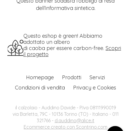
Questo banner soddisfa l’obbligo di resa
dell’informativa sintetica.
Questo eshop è green! Abbiamo
adottato un albero
di caoba per essere carbon-free.
Scopri
il progetto
Homepage
Prodotti
Servizi
Condizioni di vendita
Privacy e Cookies
il calzolaio - Auddino Davide - P.Iva 08111990019
via Barletta, 79C - 10136 Torino (TO) - Italiano - 011
321766 -
d.auddino@alice.it
Ecommerce creato con
Scontrino.com