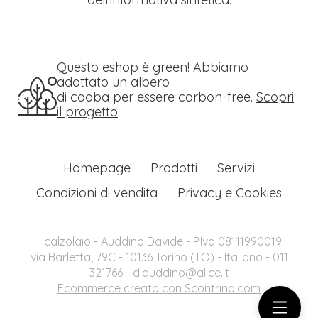
Questo eshop è green! Abbiamo
adottato un albero
di caoba per essere carbon-free.
Scopri
il progetto
Homepage
Prodotti
Servizi
Condizioni di vendita
Privacy e Cookies
il calzolaio - Auddino Davide - P.Iva 08111990019
via Barletta, 79C - 10136 Torino (TO) - Italiano - 011
321766 -
d.auddino@alice.it
Ecommerce creato con
Scontrino.com