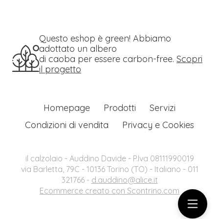
Questo eshop è green! Abbiamo
adottato un albero
di caoba per essere carbon-free.
Scopri
il progetto
Homepage
Prodotti
Servizi
Condizioni di vendita
Privacy e Cookies
il calzolaio - Auddino Davide - P.Iva 08111990019
via Barletta, 79C - 10136 Torino (TO) - Italiano - 011
321766 -
d.auddino@alice.it
Ecommerce creato con
Scontrino.com