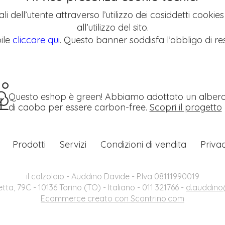
li dell’utente attraverso l’utilizzo dei cosiddetti cookie
all’utilizzo del sito.
ile
cliccare qui
. Questo banner soddisfa l’obbligo di res
Questo eshop è green! Abbiamo adottato un alber
di caoba per essere carbon-free.
Scopri il progetto
Prodotti
Servizi
Condizioni di vendita
Priva
il calzolaio - Auddino Davide - P.Iva 08111990019
etta, 79C - 10136 Torino (TO) - Italiano - 011 321766 -
d.auddino@
Ecommerce creato con
Scontrino.com