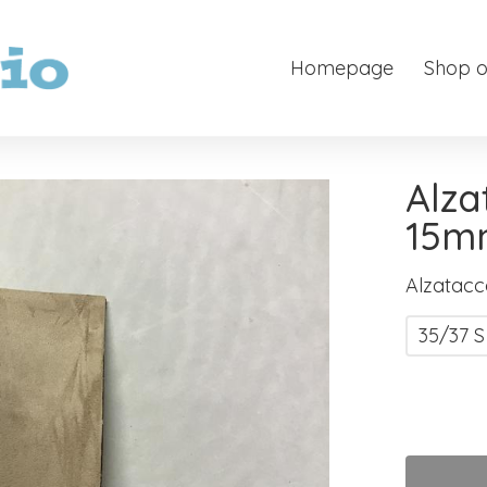
Homepage
Shop o
Alza
15m
Alzatac
35/37 S