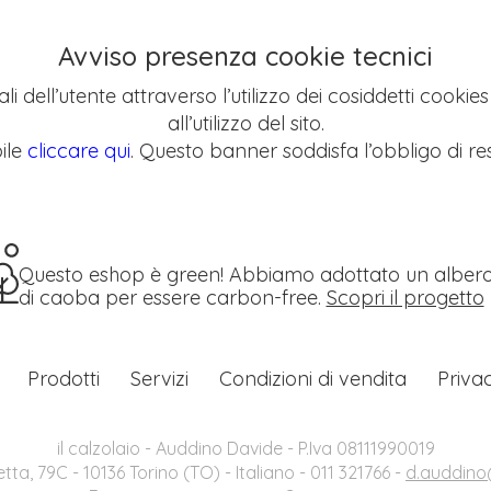
Avviso presenza cookie tecnici
li dell’utente attraverso l’utilizzo dei cosiddetti cookie
all’utilizzo del sito.
ile
cliccare qui
. Questo banner soddisfa l’obbligo di res
Questo eshop è green! Abbiamo adottato un alber
di caoba per essere carbon-free.
Scopri il progetto
Prodotti
Servizi
Condizioni di vendita
Priva
il calzolaio - Auddino Davide - P.Iva 08111990019
etta, 79C - 10136 Torino (TO) - Italiano - 011 321766 -
d.auddino@