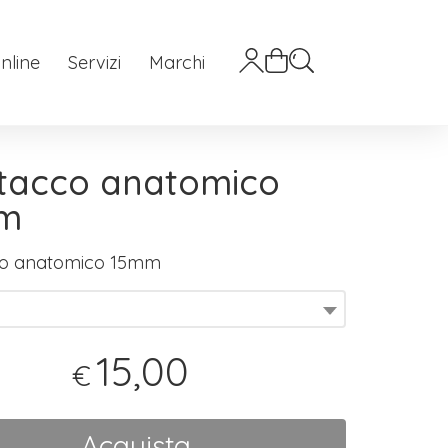
nline
Servizi
Marchi
tacco anatomico
m
co anatomico 15mm
15,00
€
Acquista